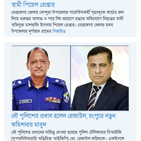
স্বামী পিয়েল গ্রেপ্তার
নেত্রকোণা জেলার কেন্দুয়া উপজেলার গার্মেন্টসকর্মী গৃহবধূকে কাঠের রুল
দিয়ে গুরুতর আঘাত ও পরে বিষ প্রয়োগে হত্যার অভিযোগে নিহতের স্বামী
অভিযুক্ত মাশরাফি ইসলাম পিয়েল গ্রেপ্তার। নেত্রকোণা জেলার মদন
উপজেলার দূর্গাশ্রম গ্রামের
বিস্তারিত
নৌ পুলিশের প্রধান হলেন রেজাউল, রংপুরে নতুন
কমিশনার মাবুদ
নৌ পুলিশের প্রধানের দায়িত্ব দেওয়া হয়েছে পুলিশ টেলিকমের ডিআইজি
(সুপারনিউমারারি অতিরিক্ত আইজিপি) মো. রেজাউল করিমকে। একইসঙ্গে