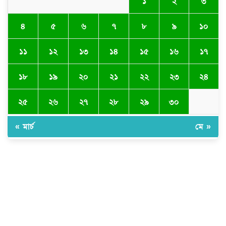
১
২
৩
৪
৫
৬
৭
৮
৯
১০
১১
১২
১৩
১৪
১৫
১৬
১৭
১৮
১৯
২০
২১
২২
২৩
২৪
২৫
২৬
২৭
২৮
২৯
৩০
« মার্চ
মে »