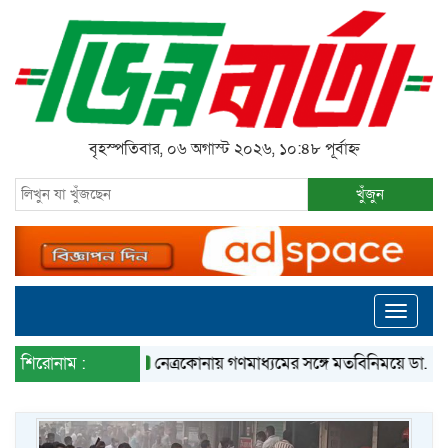
বৃহস্পতিবার, ০৬ অগাস্ট ২০২৬, ১০:৪৮ পূর্বাহ্ন
খুঁজুন
Toggle
navigati
শিরোনাম :
নেত্রকোনায় গণমাধ্যমের সঙ্গে মতবিনিময়ে ডা. আনোয়ার