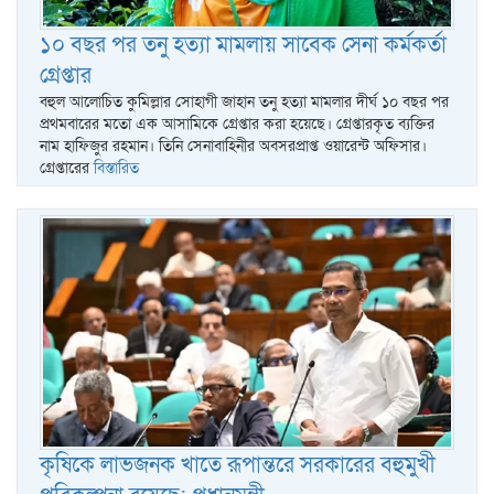
১০ বছর পর তনু হত্যা মামলায় সাবেক সেনা কর্মকর্তা
গ্রেপ্তার
বহুল আলোচিত কুমিল্লার সোহাগী জাহান তনু হত্যা মামলার দীর্ঘ ১০ বছর পর
প্রথমবারের মতো এক আসামিকে গ্রেপ্তার করা হয়েছে। গ্রেপ্তারকৃত ব্যক্তির
নাম হাফিজুর রহমান। তিনি সেনাবাহিনীর অবসরপ্রাপ্ত ওয়ারেন্ট অফিসার।
গ্রেপ্তারের
বিস্তারিত
কৃষিকে লাভজনক খাতে রূপান্তরে সরকারের বহুমুখী