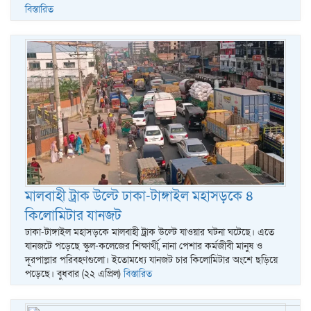
বিস্তারিত
মালবাহী ট্রাক উল্টে ঢাকা-টাঙ্গাইল মহাসড়কে ৪
কিলোমিটার যানজট
ঢাকা-টাঙ্গাইল মহাসড়কে মালবাহী ট্রাক উল্টে যাওয়ার ঘটনা ঘটেছে। এতে
যানজটে পড়েছে স্কুল-কলেজের শিক্ষার্থী, নানা পেশার কর্মজীবী মানুষ ও
দূরপাল্লার পরিবহণগুলো। ইতোমধ্যে যানজট চার কিলোমিটার অংশে ছড়িয়ে
পড়েছে। বুধবার (২২ এপ্রিল)
বিস্তারিত