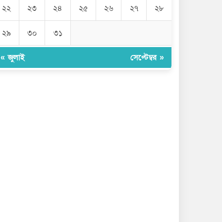
জুলাইয়ে ৪৫৮ সড়ক দুর্ঘটনা, প্রাণ গেল
২২
২৩
২৪
২৫
২৬
২৭
২৮
৪১৬
২৯
৩০
৩১
এবার পোলট্রি মাংসে মিলল
মাত্রাতিরিক্ত অ্যান্টিমাইক্রোবিয়াল
« জুলাই
সেপ্টেম্বর »
দেশের বাজারে সোনার দামে বড় লাফ
নেত্রকোনায় গণমাধ্যমের সঙ্গে
মতবিনিময়ে ডা. আনোয়ারুল হক
এমপি
বিদেশিদের সামনে হেনস্তা হলাম, খুব
ব্যথিত হয়েছি: ভারপ্রাপ্ত রাষ্ট্রপতি
হামে আরও ৫ শিশুর মৃত্যু, শনাক্ত ১২৪