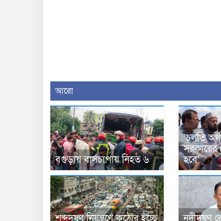
আরো
‘চলতি অর্থ
সরকারের ৫ট
বগুড়ায় বাসচাপায় নিহত ৬
হবে’
শব্দদূষণ নিয়ন্ত্রণে কঠোর হচ্ছে
নদীদূষণ রোধ