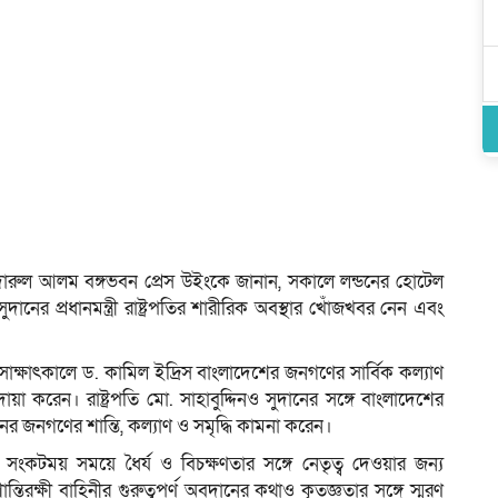
. দিদারুল আলম বঙ্গভবন প্রেস উইংকে জানান, সকালে লন্ডনের হোটেল
দানের প্রধানমন্ত্রী রাষ্ট্রপতির শারীরিক অবস্থার খোঁজখবর নেন এবং
 এ সাক্ষাৎকালে ড. কামিল ইদ্রিস বাংলাদেশের জনগণের সার্বিক কল্যাণ
 দোয়া করেন। রাষ্ট্রপতি মো. সাহাবুদ্দিনও সুদানের সঙ্গে বাংলাদেশের
ুদানের জনগণের শান্তি, কল্যাণ ও সমৃদ্ধি কামনা করেন।
রতিক সংকটময় সময়ে ধৈর্য ও বিচক্ষণতার সঙ্গে নেতৃত্ব দেওয়ার জন্য
্তিরক্ষী বাহিনীর গুরুত্বপূর্ণ অবদানের কথাও কৃতজ্ঞতার সঙ্গে স্মরণ