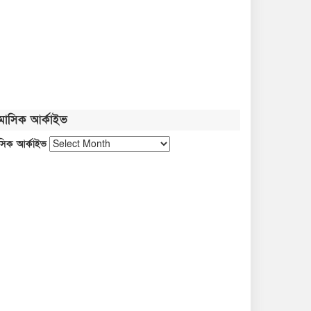
সবজির বাজারে আগুন, চাপে ক্রেতা
নতুন বাংলাদেশ গড়ার সুযোগ সৃষ্টি
হয়েছে: জ্বালানি প্রতিমন্ত্রী
মাসিক আর্কাইভ
জুলাই গণঅভ্যুত্থান নতুন পথ
সিক আর্কাইভ
দেখিয়েছে: তথ্যমন্ত্রী
ফ্যাসিবাদবিরোধী আন্দোলনের জীবন্ত
দলিল জুলাই জাদুঘর: সংস্কৃতিমন্ত্রী
প্রধানমন্ত্রীকে নিয়ে পোস্ট, গাজী
সালাউদ্দীন আটক