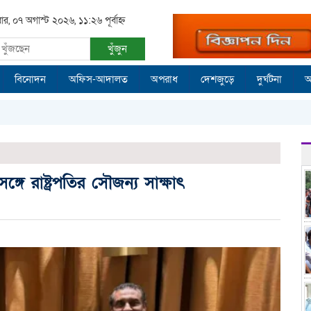
রবার, ০৭ অগাস্ট ২০২৬, ১১:২৬ পূর্বাহ্ন
খুঁজুন
বিনোদন
অফিস-আদালত
অপরাধ
দেশজুড়ে
দুর্ঘটনা
আ
সঙ্গে রাষ্ট্রপতির সৌজন্য সাক্ষাৎ