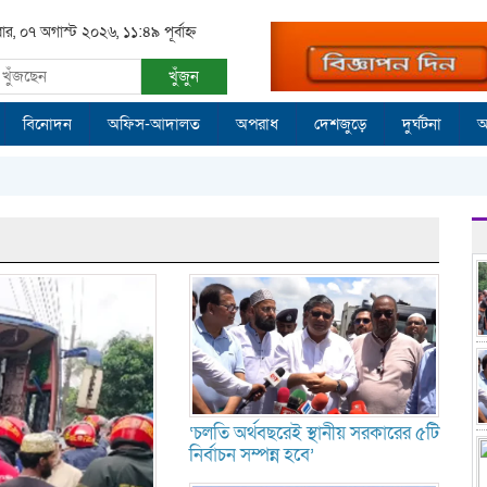
রবার, ০৭ অগাস্ট ২০২৬, ১১:৪৯ পূর্বাহ্ন
খুঁজুন
বিনোদন
অফিস-আদালত
অপরাধ
দেশজুড়ে
দুর্ঘটনা
আ
‘চলতি অর্থবছরেই স্থানীয় সরকারের ৫টি
নির্বাচন সম্পন্ন হবে’