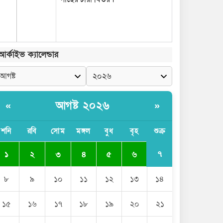
আর্কাইভ ক্যালেন্ডার
আগষ্ট ২০২৬
«
»
শনি
রবি
সোম
মঙ্গল
বুধ
বৃহ
শুক্র
৭
১
২
৩
৪
৫
৬
৮
৯
১০
১১
১২
১৩
১৪
১৫
১৬
১৭
১৮
১৯
২০
২১