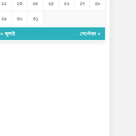
২২
২৩
২৪
২৫
২৬
২৭
২৮
২৯
৩০
৩১
« জুলাই
সেপ্টেম্বর »