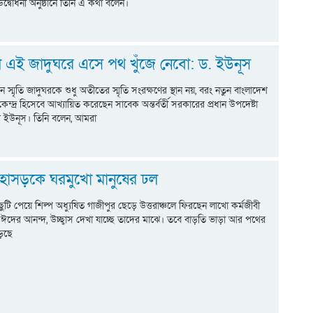
 উদ্বোধনী অনুষ্ঠানে তিনি এ কথা বলেন।
ে এই জাদুঘরে এসে পথ খুঁজে নেবো: ড. ইউনূস
ান স্মৃতি জাদুঘরকে শুধু অতীতের স্মৃতি সংরক্ষণের স্থান নয়, বরং নতুন বাংলাদেশ
েন্দ্র হিসেবে আখ্যায়িত করেছেন সাবেক অন্তর্বর্তী সরকারের প্রধান উপদেষ্টা
মদ ইউনূস। তিনি বলেন, আমরা
হাসড়কে ঘরমুখো মানুষের ঢল
ছুটি পেয়ে শিল্প অধ্যুষিত গাজীপুর ছেড়ে উত্তরাঞ্চলে ফিরছেন লাখো কর্মজীবী
দের আনন্দ, উচ্ছ্বাস দেখা যাচ্ছে তাদের মাঝে। তবে বাড়তি ভাড়া আর পথের
াড়ছে