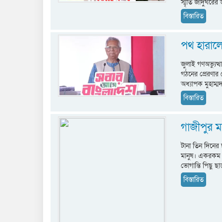
স্মৃতি জাদুঘরের
বিস্তারিত
পথ হারাল
জুলাই গণঅভ্যুত্থ
গঠনের প্রেরণার ক
অধ্যাপক মুহাম্
বিস্তারিত
গাজীপুর ম
টানা তিন দিনের 
মানুষ। একরকম ঈ
ভোগান্তি পিছু ছ
বিস্তারিত