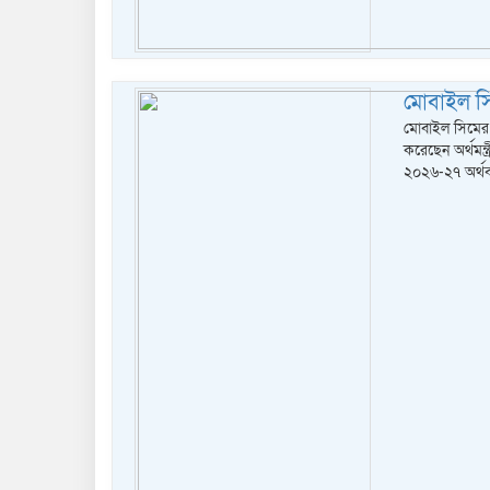
মোবাইল সিমে
মোবাইল সিমের ওপ
করেছেন অর্থমন্
২০২৬-২৭ অর্থবছ