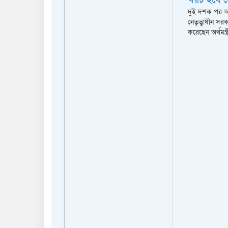
খরচ হবে 
দুই দশক পর আ
নেতৃত্বাধীন সর
করেছেন অর্থমন্