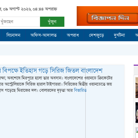
র, ০৯ অগাস্ট ২০২৬, ০৪:৪৪ অপরাহ্ন
খুঁজুন
বিনোদন
অফিস-আদালত
অপরাধ
দেশজুড়ে
দুর্ঘটনা
আ
য়ার বিপক্ষে ইতিহাস গড়ে সিরিজ জিতল বাংলাদেশ
্ষা, অবশেষে মিরপুরে হলো তার অবসান। বাংলাদেশের ওয়ানডে ক্রিকেটের
ার অস্ট্রেলিয়াকে সিরিজ হারাল টাইগাররা। সিরিজের দ্বিতীয় ওয়ানডেতে জয়
িহাস গড়েছে মিরাজের দল। বোলারদের দৃঢ়তা আর
বিস্তারিত