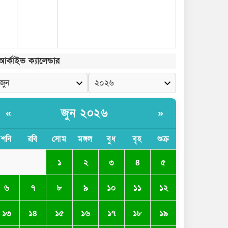
আর্কাইভ ক্যালেন্ডার
জুন ২০২৬
«
»
শনি
রবি
সোম
মঙ্গল
বুধ
বৃহ
শুক্র
১
২
৩
৪
৫
৬
৭
৮
৯
১০
১১
১২
১৩
১৪
১৫
১৬
১৭
১৮
১৯