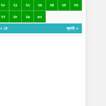
২০
২১
২২
২৩
২৪
২৫
২৬
২৭
২৮
২৯
৩০
« মে
জুলাই »