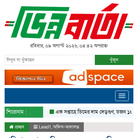
রবিবার, ০৯ অগাস্ট ২০২৬, ০৪:৪২ অপরাহ্ন
খুঁজুন
Toggle
navigati
শিরোনাম :
এক সপ্তাহে ডিমের দাম দেড়গুণ, ডজন ১৮০ টাকা
প্রচ্ছদ
Lead1
,
অফিস-আদালত