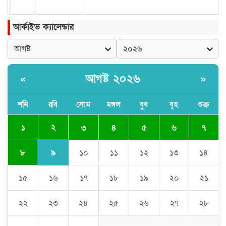
আর্কাইভ ক্যালেন্ডার
আগষ্ট ২০২৬
«
»
শনি
রবি
সোম
মঙ্গল
বুধ
বৃহ
শুক্র
২
১
৩
৪
৫
৬
৭
৯
৮
১০
১১
১২
১৩
১৪
১৫
১৬
১৭
১৮
১৯
২০
২১
২২
২৩
২৪
২৫
২৬
২৭
২৮