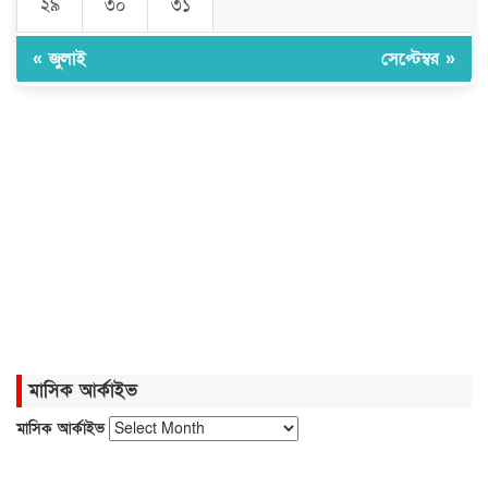
২৯
৩০
৩১
« জুলাই
সেপ্টেম্বর »
মাসিক আর্কাইভ
মাসিক আর্কাইভ