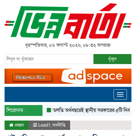
বৃহস্পতিবার, ০৬ অগাস্ট ২০২৬, ০৮:৩২ অপরাহ্ন
খুঁজুন
Toggle
navigati
শিরোনাম :
‘চলতি অর্থবছরেই স্থানীয় সরকারের ৫টি নির্বাচন সম্পন্
প্রচ্ছদ
Lead1
,
অর্থনীতি