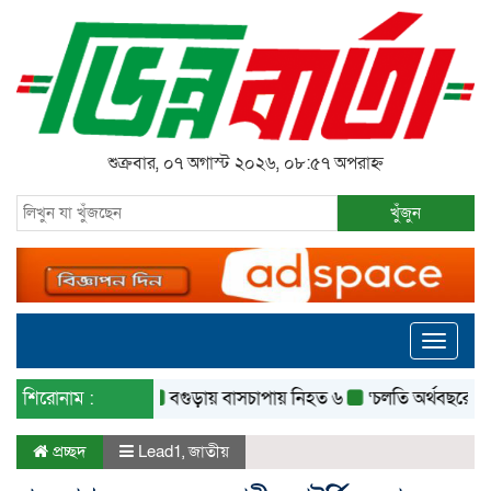
শুক্রবার, ০৭ অগাস্ট ২০২৬, ০৮:৫৭ অপরাহ্ন
খুঁজুন
Toggle
navigati
শিরোনাম :
বগুড়ায় বাসচাপায় নিহত ৬
‘চলতি অর্থবছরেই স্থানীয়
প্রচ্ছদ
Lead1
,
জাতীয়