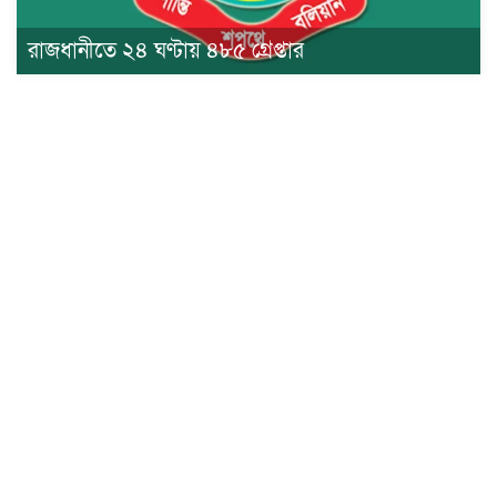
রাজধানীতে ২৪ ঘণ্টায় ৪৮৫ গ্রেপ্তার