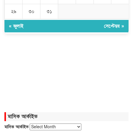
২৯
৩০
৩১
সোনার দাম ভ‌রি‌তে বাড়ল ৪ হাজার ৩৭৪
« জুলাই
সেপ্টেম্বর »
টাকা
বগুড়ায় বাসচাপায় নিহত ৬
‘চলতি অর্থবছরেই স্থানীয় সরকারের ৫টি
নির্বাচন সম্পন্ন হবে’
বৃক্ষরোপণে সবুজের অঙ্গীকার,নেত্রকোনায়
পাঁচ শতাধিক গাছের চারা বিতরণ
মাসিক আর্কাইভ
মাসিক আর্কাইভ
২০ আগস্ট রাষ্ট্রপতি নির্বাচন