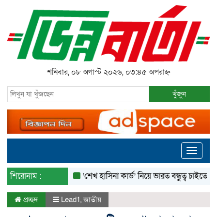
শনিবার, ০৮ অগাস্ট ২০২৬, ০৩:৪৫ অপরাহ্ন
খুঁজুন
Toggle
navigati
শিরোনাম :
‘শেখ হাসিনা কার্ড’ নিয়ে ভারত বন্ধুত্ব চাইতে পারে না: স্বরাষ
প্রচ্ছদ
Lead1
,
জাতীয়