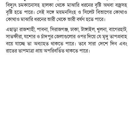
বিদ্যুৎ চমকানোসহ হালকা থেকে মাঝারি ধরনের বৃষ্টি অথবা বজ্রসহ
বৃষ্টি হতে পারে। সেই সঙ্গে ময়মনসিংহ ও সিলেট বিভাগের কোথাও
কোথাও মাঝারি ধরনের ভারী থেকে ভারী বর্ষণ হতে পারে।
এছাড়া রাজশাহী, পাবনা, সিরাজগঞ্জ, ঢাকা, টাঙ্গাইল, খুলনা, বাগেরহাট,
সাতক্ষীরা, যশোর ও চাঁদপুর জেলাগুলোর ওপর দিয়ে যে মৃদু তাপপ্রবাহ
বয়ে যাচ্ছে তা অব্যাহত থাকতে পারে। তবে সারা দেশে দিন এবং
রাতের তাপমাত্রা প্রায় অপরিবর্তিত থাকতে পারে।