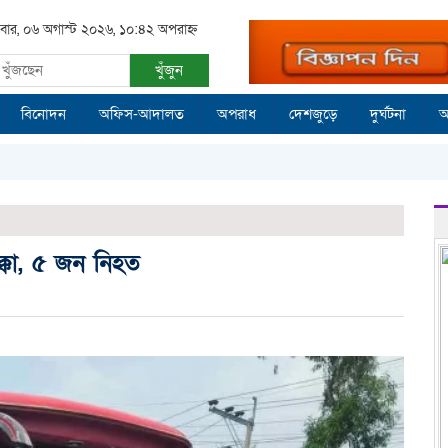
িবার, ০৬ অগাস্ট ২০২৬, ১০:৪২ অপরাহ্ন
খুঁজুন
বিনোদন
অফিস-আদালত
অপরাধ
দেশজুড়ে
দুর্ঘটনা
আ
্কা, ৫ জন নিহত