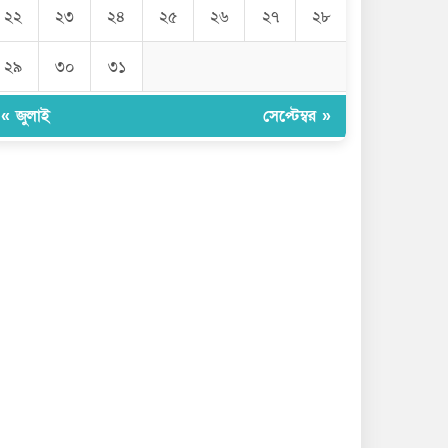
২২
২৩
২৪
২৫
২৬
২৭
২৮
২৯
৩০
৩১
« জুলাই
সেপ্টেম্বর »