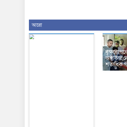
আরো
বৃক্ষরোপণ
অঙ্গীকার,ন
শতাধিক গ