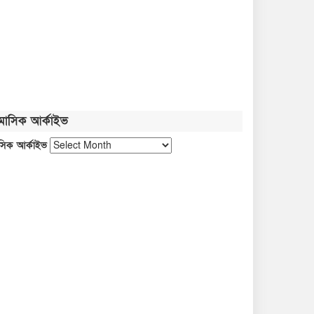
মাসিক আর্কাইভ
বৃক্ষরোপণে সবুজের
সিক আর্কাইভ
অঙ্গীকার,নেত্রকোনায় পাঁচ শতাধিক
গাছের চারা বিতরণ
২০ আগস্ট রাষ্ট্রপতি নির্বাচন
শব্দদূষণ নিয়ন্ত্রণে কঠোর হচ্ছে সরকার
নদীদূষণ রোধে প্রধানমন্ত্রীর নতুন নির্দেশ