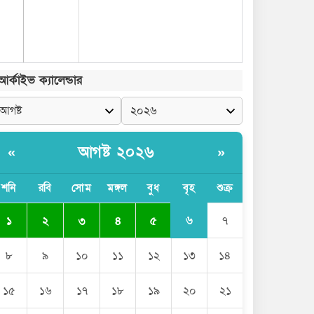
আর্কাইভ ক্যালেন্ডার
আগষ্ট ২০২৬
«
»
শনি
রবি
সোম
মঙ্গল
বুধ
বৃহ
শুক্র
৬
১
২
৩
৪
৫
৭
৮
৯
১০
১১
১২
১৩
১৪
১৫
১৬
১৭
১৮
১৯
২০
২১