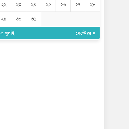
২২
২৩
২৪
২৫
২৬
২৭
২৮
২৯
৩০
৩১
« জুলাই
সেপ্টেম্বর »