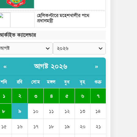
হেলিকপ্টারে মহেশখালীর পথে
প্রধানমন্ত্রী
আর্কাইভ ক্যালেন্ডার
আগষ্ট ২০২৬
«
»
শনি
রবি
সোম
মঙ্গল
বুধ
বৃহ
শুক্র
২
১
৩
৪
৫
৬
৭
৯
৮
১০
১১
১২
১৩
১৪
১৫
১৬
১৭
১৮
১৯
২০
২১