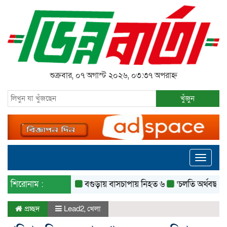
শুক্রবার, ০৭ অগাস্ট ২০২৬, ০৩:৩৭ অপরাহ্ন
খুঁজুন
Toggle
navigati
শিরোনাম :
বগুড়ায় বাসচাপায় নিহত ৬
‘চলতি অর্থবছরেই স্থানীয়
প্রচ্ছদ
Lead2
,
খেলা