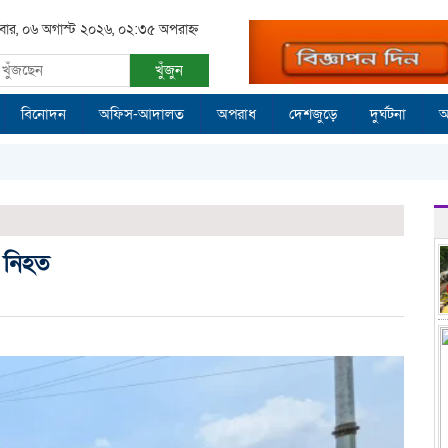
িবার, ০৬ অগাস্ট ২০২৬, ০২:৩৫ অপরাহ্ন
খুঁজুন
বিনোদন
অফিস-আদালত
অপরাধ
দেশজুড়ে
দুর্ঘটনা
আ
ে নিহত