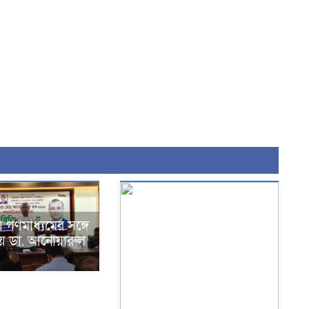
 গণমাধ্যমের সঙ্গে
ে ডা. আনোয়ারুল