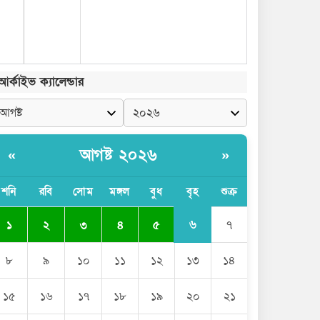
আর্কাইভ ক্যালেন্ডার
আগষ্ট ২০২৬
«
»
শনি
রবি
সোম
মঙ্গল
বুধ
বৃহ
শুক্র
৬
১
২
৩
৪
৫
৭
৮
৯
১০
১১
১২
১৩
১৪
১৫
১৬
১৭
১৮
১৯
২০
২১