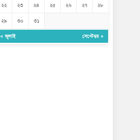
২২
২৩
২৪
২৫
২৬
২৭
২৮
২৯
৩০
৩১
« জুলাই
সেপ্টেম্বর »