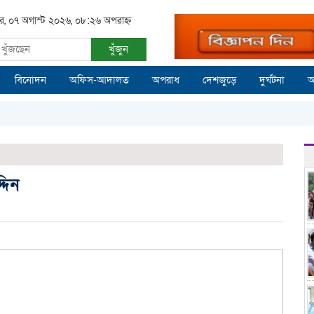
বার, ০৭ অগাস্ট ২০২৬, ০৮:২৬ অপরাহ্ন
খুঁজুন
বিনোদন
অফিস-আদালত
অপরাধ
দেশজুড়ে
দুর্ঘটনা
আ
দিন