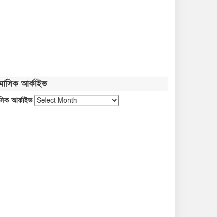
সবজির বাজারে আগুন, চাপে ক্রেতা
নতুন বাংলাদেশ গড়ার সুযোগ সৃষ্টি
হয়েছে: জ্বালানি প্রতিমন্ত্রী
মাসিক আর্কাইভ
জুলাই গণঅভ্যুত্থান নতুন পথ
সিক আর্কাইভ
দেখিয়েছে: তথ্যমন্ত্রী
ফ্যাসিবাদবিরোধী আন্দোলনের জীবন্ত
দলিল জুলাই জাদুঘর: সংস্কৃতিমন্ত্রী
প্রধানমন্ত্রীকে নিয়ে পোস্ট, গাজী
সালাউদ্দীন আটক