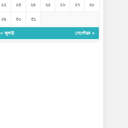
জুলাইয়ে ৪৫৮ সড়ক দুর্ঘটনা, প্রাণ গেল
২২
২৩
২৪
২৫
২৬
২৭
২৮
৪১৬
২৯
৩০
৩১
এবার পোলট্রি মাংসে মিলল
মাত্রাতিরিক্ত অ্যান্টিমাইক্রোবিয়াল
« জুলাই
সেপ্টেম্বর »
দেশের বাজারে সোনার দামে বড় লাফ
নেত্রকোনায় গণমাধ্যমের সঙ্গে
মতবিনিময়ে ডা. আনোয়ারুল হক
এমপি
বিদেশিদের সামনে হেনস্তা হলাম, খুব
ব্যথিত হয়েছি: ভারপ্রাপ্ত রাষ্ট্রপতি
হামে আরও ৫ শিশুর মৃত্যু, শনাক্ত ১২৪