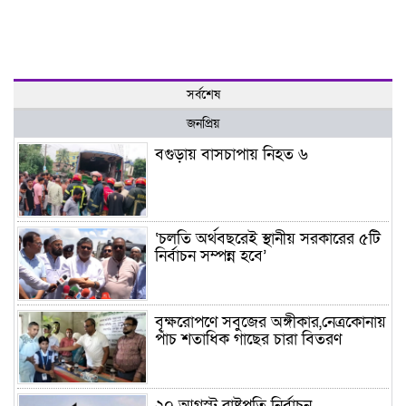
সর্বশেষ
জনপ্রিয়
বগুড়ায় বাসচাপায় নিহত ৬
‘চলতি অর্থবছরেই স্থানীয় সরকারের ৫টি
নির্বাচন সম্পন্ন হবে’
বৃক্ষরোপণে সবুজের অঙ্গীকার,নেত্রকোনায়
পাঁচ শতাধিক গাছের চারা বিতরণ
২০ আগস্ট রাষ্ট্রপতি নির্বাচন