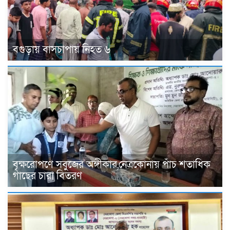
বগুড়ায় বাসচাপায় নিহত ৬
বৃক্ষরোপণে সবুজের অঙ্গীকার,নেত্রকোনায় পাঁচ শতাধিক
গাছের চারা বিতরণ