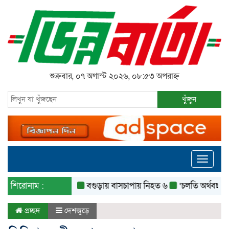
শুক্রবার, ০৭ অগাস্ট ২০২৬, ০৮:৫৩ অপরাহ্ন
খুঁজুন
Toggle
navigati
শিরোনাম :
বগুড়ায় বাসচাপায় নিহত ৬
‘চলতি অর্থবছরেই স্থানী
প্রচ্ছদ
দেশজুড়ে