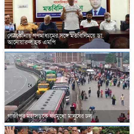
নেত্রকোনায় গণমাধ্যমের সঙ্গে মতবিনিময়ে ডা.
আনোয়ারুল হক এমপি
গাজীপুর মহাসড়কে ঘরমুখো মানুষের ঢল