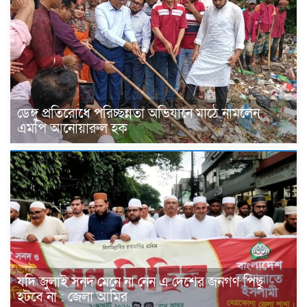
ডেঙ্গু প্রতিরোধে পরিচ্ছন্নতা অভিযানে মাঠে নামলেন
এমপি আনোয়ারুল হক
যদি জুলাই সনদ মেনে না নেন এ দেশের জনগণ পিছু
হটবে না : জেলা আমির