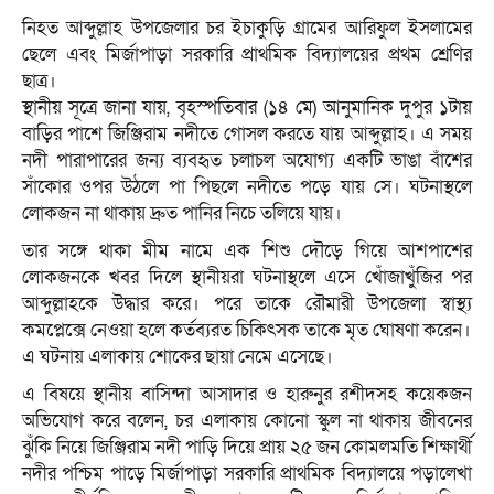
নিহত আব্দুল্লাহ উপজেলার চর ইচাকুড়ি গ্রামের আরিফুল ইসলামের
ছেলে এবং মির্জাপাড়া সরকারি প্রাথমিক বিদ্যালয়ের প্রথম শ্রেণির
ছাত্র।
স্থানীয় সূত্রে জানা যায়, বৃহস্পতিবার (১৪ মে) আনুমানিক দুপুর ১টায়
বাড়ির পাশে জিঞ্জিরাম নদীতে গোসল করতে যায় আব্দুল্লাহ। এ সময়
নদী পারাপারের জন্য ব্যবহৃত চলাচল অযোগ্য একটি ভাঙা বাঁশের
সাঁকোর ওপর উঠলে পা পিছলে নদীতে পড়ে যায় সে। ঘটনাস্থলে
লোকজন না থাকায় দ্রুত পানির নিচে তলিয়ে যায়।
তার সঙ্গে থাকা মীম নামে এক শিশু দৌড়ে গিয়ে আশপাশের
লোকজনকে খবর দিলে স্থানীয়রা ঘটনাস্থলে এসে খোঁজাখুঁজির পর
আব্দুল্লাহকে উদ্ধার করে। পরে তাকে রৌমারী উপজেলা স্বাস্থ্য
কমপ্লেক্সে নেওয়া হলে কর্তব্যরত চিকিৎসক তাকে মৃত ঘোষণা করেন।
এ ঘটনায় এলাকায় শোকের ছায়া নেমে এসেছে।
এ বিষয়ে স্থানীয় বাসিন্দা আসাদার ও হারুনুর রশীদসহ কয়েকজন
অভিযোগ করে বলেন, চর এলাকায় কোনো স্কুল না থাকায় জীবনের
ঝুঁকি নিয়ে জিঞ্জিরাম নদী পাড়ি দিয়ে প্রায় ২৫ জন কোমলমতি শিক্ষার্থী
নদীর পশ্চিম পাড়ে মির্জাপাড়া সরকারি প্রাথমিক বিদ্যালয়ে পড়ালেখা