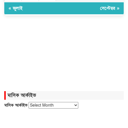
জুলাইয়ে ৪৫৮ সড়ক দুর্ঘটনা, প্রাণ গেল
« জুলাই
সেপ্টেম্বর »
৪১৬
এবার পোলট্রি মাংসে মিলল মাত্রাতিরিক্ত
অ্যান্টিমাইক্রোবিয়াল
দেশের বাজারে সোনার দামে বড় লাফ
নেত্রকোনায় গণমাধ্যমের সঙ্গে
মতবিনিময়ে ডা. আনোয়ারুল হক এমপি
মাসিক আর্কাইভ
মাসিক আর্কাইভ
বিদেশিদের সামনে হেনস্তা হলাম, খুব
ব্যথিত হয়েছি: ভারপ্রাপ্ত রাষ্ট্রপতি