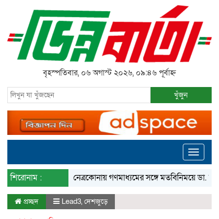
বৃহস্পতিবার, ০৬ অগাস্ট ২০২৬, ০৯:৪৬ পূর্বাহ্ন
খুঁজুন
Toggle
navigati
শিরোনাম :
নেত্রকোনায় গণমাধ্যমের সঙ্গে মতবিনিময়ে ডা. আনোয়া
প্রচ্ছদ
Lead3
,
দেশজুড়ে