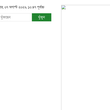
রবার, ০৭ অগাস্ট ২০২৬, ১০:৪৭ পূর্বাহ্ন
খুঁজুন