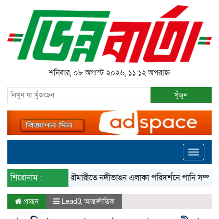
শনিবার, ০৮ অগাস্ট ২০২৬, ১১:১২ অপরাহ্ন
খুঁজুন
Toggle
navigati
শিরোনাম :
রৌমারীতে নদীভাঙন এলাকা পরিদর্শনে পানি সম্পদ প্রতিমন্ত
প্রচ্ছদ
Lead3
,
আন্তর্জাতিক