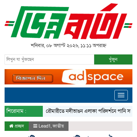
শনিবার, ০৮ অগাস্ট ২০২৬, ১১:১১ অপরাহ্ন
খুঁজুন
Toggle
navigati
শিরোনাম :
রৌমারীতে নদীভাঙন এলাকা পরিদর্শনে পানি সম্পদ প্রতিমন্ত
প্রচ্ছদ
Lead1
,
জাতীয়