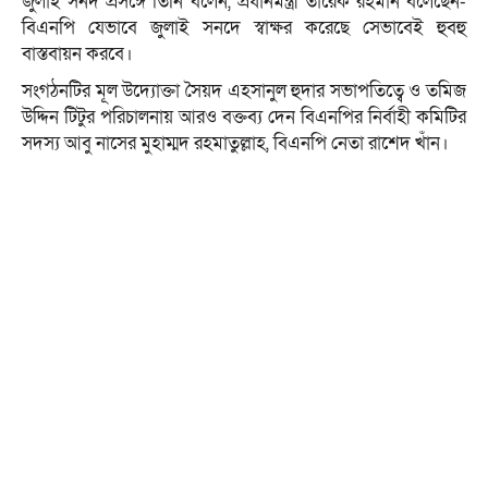
জুলাই সনদ প্রসঙ্গে তিনি বলেন, প্রধানমন্ত্রী তারেক রহমান বলেছেন-
বিএনপি যেভাবে জুলাই সনদে স্বাক্ষর করেছে সেভাবেই হুবহু
বাস্তবায়ন করবে।
সংগঠনটির মূল উদ্যোক্তা সৈয়দ এহসানুল হুদার সভাপতিত্বে ও তমিজ
উদ্দিন টিটুর পরিচালনায় আরও বক্তব্য দেন বিএনপির নির্বাহী কমিটির
সদস্য আবু নাসের মুহাম্মদ রহমাতুল্লাহ, বিএনপি নেতা রাশেদ খাঁন।