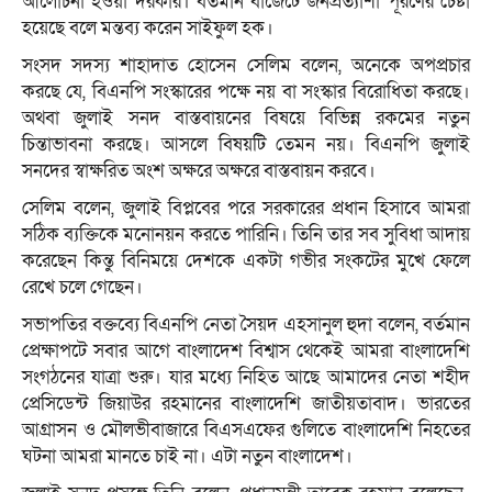
আলোচনা হওয়া দরকার। বর্তমান বাজেটে জনপ্রত্যাশা পূরণের চেষ্টা
হয়েছে বলে মন্তব্য করেন সাইফুল হক।
সংসদ সদস্য শাহাদাত হোসেন সেলিম বলেন, অনেকে অপপ্রচার
করছে যে, বিএনপি সংস্কারের পক্ষে নয় বা সংস্কার বিরোধিতা করছে।
অথবা জুলাই সনদ বাস্তবায়নের বিষয়ে বিভিন্ন রকমের নতুন
চিন্তাভাবনা করছে। আসলে বিষয়টি তেমন নয়। বিএনপি জুলাই
সনদের স্বাক্ষরিত অংশ অক্ষরে অক্ষরে বাস্তবায়ন করবে।
সেলিম বলেন, জুলাই বিপ্লবের পরে সরকারের প্রধান হিসাবে আমরা
সঠিক ব্যক্তিকে মনোনয়ন করতে পারিনি। তিনি তার সব সুবিধা আদায়
করেছেন কিন্তু বিনিময়ে দেশকে একটা গভীর সংকটের মুখে ফেলে
রেখে চলে গেছেন।
সভাপতির বক্তব্যে বিএনপি নেতা সৈয়দ এহসানুল হুদা বলেন, বর্তমান
প্রেক্ষাপটে সবার আগে বাংলাদেশ বিশ্বাস থেকেই আমরা বাংলাদেশি
সংগঠনের যাত্রা শুরু। যার মধ্যে নিহিত আছে আমাদের নেতা শহীদ
প্রেসিডেন্ট জিয়াউর রহমানের বাংলাদেশি জাতীয়তাবাদ। ভারতের
আগ্রাসন ও মৌলভীবাজারে বিএসএফের গুলিতে বাংলাদেশি নিহতের
ঘটনা আমরা মানতে চাই না। এটা নতুন বাংলাদেশ।