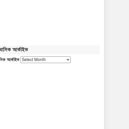
নতুন বাংলাদেশ গড়ার সুযোগ সৃষ্টি
হয়েছে: জ্বালানি প্রতিমন্ত্রী
জুলাই গণঅভ্যুত্থান নতুন পথ
দেখিয়েছে: তথ্যমন্ত্রী
মাসিক আর্কাইভ
ফ্যাসিবাদবিরোধী আন্দোলনের জীবন্ত
সিক আর্কাইভ
দলিল জুলাই জাদুঘর: সংস্কৃতিমন্ত্রী
প্রধানমন্ত্রীকে নিয়ে পোস্ট, গাজী
সালাউদ্দীন আটক
গণতান্ত্রিক আন্দোলনের প্রতিচ্ছবি
‘জুলাই স্মৃতি জাদুঘর’: প্রধানমন্ত্রী