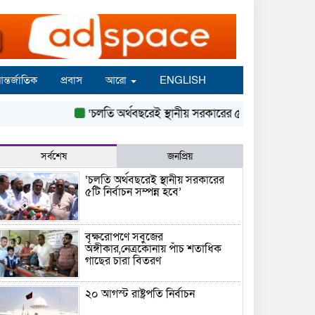
ন্তর্জাতিক
প্রবাস
আরো
ENGLISH
‘চলতি অর্থবছরেই স্থানীয় সরকারের ৫টি নির্বাচন সম্পন্ন হবে’
সর্বশেষ
জনপ্রিয়
‘চলতি অর্থবছরেই স্থানীয় সরকারের
৫টি নির্বাচন সম্পন্ন হবে’
বৃক্ষরোপণে সবুজের
অঙ্গীকার,নেত্রকোনায় পাঁচ শতাধিক
গাছের চারা বিতরণ
২০ আগস্ট রাষ্ট্রপতি নির্বাচন