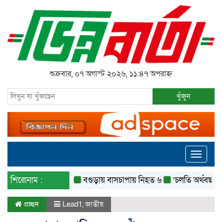
শুক্রবার, ০৭ অগাস্ট ২০২৬, ১১:৪৭ অপরাহ্ন
খুঁজুন
Toggle
navigati
শিরোনাম :
বগুড়ায় বাসচাপায় নিহত ৬
‘চলতি অর্থবছরেই স্থানী
প্রচ্ছদ
Lead1
,
জাতীয়