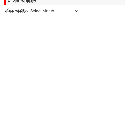
মাসিক আর্কাইভ
মাসিক আর্কাইভ
বিদেশিদের সামনে হেনস্তা হলাম, খুব
ব্যথিত হয়েছি: ভারপ্রাপ্ত রাষ্ট্রপতি
হামে আরও ৫ শিশুর মৃত্যু, শনাক্ত ১২৪
সবজির বাজারে আগুন, চাপে ক্রেতা
নতুন বাংলাদেশ গড়ার সুযোগ সৃষ্টি
হয়েছে: জ্বালানি প্রতিমন্ত্রী
জুলাই গণঅভ্যুত্থান নতুন পথ দেখিয়েছে:
তথ্যমন্ত্রী