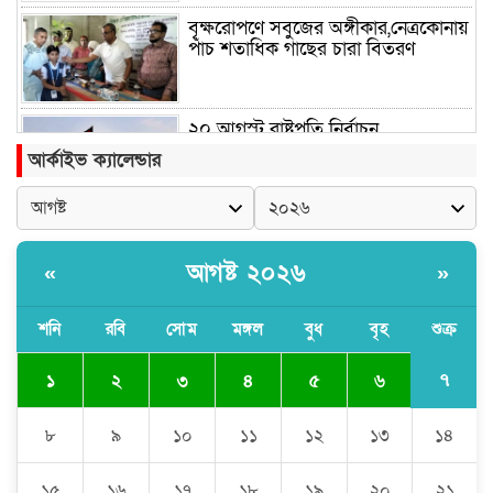
বৃক্ষরোপণে সবুজের অঙ্গীকার,নেত্রকোনায়
পাঁচ শতাধিক গাছের চারা বিতরণ
২০ আগস্ট রাষ্ট্রপতি নির্বাচন
আর্কাইভ ক্যালেন্ডার
শব্দদূষণ নিয়ন্ত্রণে কঠোর হচ্ছে সরকার
আগষ্ট ২০২৬
«
»
শনি
রবি
সোম
মঙ্গল
বুধ
বৃহ
শুক্র
নদীদূষণ রোধে প্রধানমন্ত্রীর নতুন নির্দেশ
৭
১
২
৩
৪
৫
৬
রাষ্ট্রপতি নির্বাচনের ভোটার তালিকা
৮
৯
১০
১১
১২
১৩
১৪
ইসিতে
১৫
১৬
১৭
১৮
১৯
২০
২১