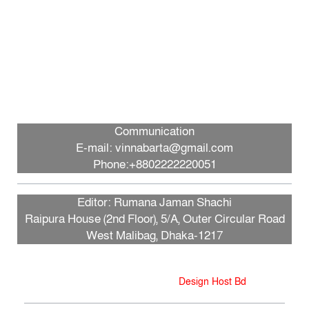
ফ্যাসিবাদবিরোধী আন্দোলনের জীবন্ত
দলিল জুলাই জাদুঘর: সংস্কৃতিমন্ত্রী
প্রধানমন্ত্রীকে নিয়ে পোস্ট, গাজী
সালাউদ্দীন আটক
Communication
E-mail: vinnabarta@gmail.com
Phone:+8802222220051
গণতান্ত্রিক আন্দোলনের প্রতিচ্ছবি ‘জুলাই
স্মৃতি জাদুঘর’: প্রধানমন্ত্রী
Editor: Rumana Jaman Shachi
Raipura House (2nd Floor), 5/A, Outer Circular Road
West Malibag, Dhaka-1217
পথ হারালে এই জাদুঘরে এসে পথ খুঁজে
নেবো: ড. ইউনূস
এই ওয়েবসাইটের কোনো লেখা, ছবি, ভিডিও অনুমতি ছাড়া ব্যবহার বে-আইনি,
Design and Developed by
Design Host Bd
গাজীপুর মহাসড়কে ঘরমুখো মানুষের ঢল