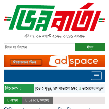
রবিবার, ০৯ অগাস্ট ২০২৬, ০৭:৪১ অপরাহ্ন
খুঁজুন
Toggle
navigati
শিরোনাম :
ডেঙ্গুতে ২ মৃত্যু, হাসপাতালে ৬৭২
তারেকের নতুন রাজনীতিতে 
প্রচ্ছদ
Lead1
,
অন্যান্য