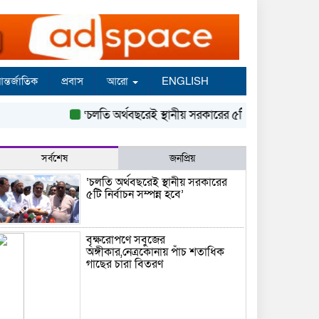
ন্তর্জাতিক
প্রবাস
আরো
ENGLISH
‘চলতি অর্থবছরেই স্থানীয় সরকারের ৫টি নির্বাচন সম্পন্ন হবে’
সর্বশেষ
জনপ্রিয়
‘চলতি অর্থবছরেই স্থানীয় সরকারের
৫টি নির্বাচন সম্পন্ন হবে’
বৃক্ষরোপণে সবুজের
অঙ্গীকার,নেত্রকোনায় পাঁচ শতাধিক
গাছের চারা বিতরণ