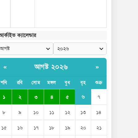
আর্কাইভ ক্যালেন্ডার
আগষ্ট ২০২৬
«
»
শনি
রবি
সোম
মঙ্গল
বুধ
বৃহ
শুক্র
৬
১
২
৩
৪
৫
৭
৮
৯
১০
১১
১২
১৩
১৪
১৫
১৬
১৭
১৮
১৯
২০
২১