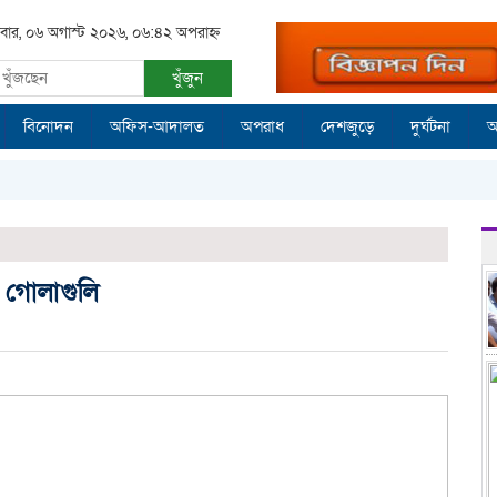
িবার, ০৬ অগাস্ট ২০২৬, ০৬:৪২ অপরাহ্ন
খুঁজুন
বিনোদন
অফিস-আদালত
অপরাধ
দেশজুড়ে
দুর্ঘটনা
আ
ক গোলাগুলি