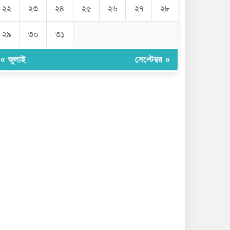
২২
২৩
২৪
২৫
২৬
২৭
২৮
২৯
৩০
৩১
« জুলাই
সেপ্টেম্বর »