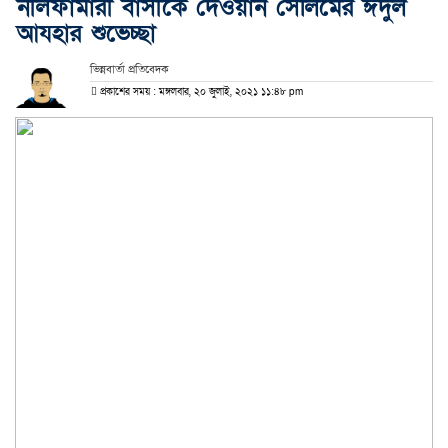
নীলফামারী বাসীকে দেওয়ান সেলিমের ঈদুল
আযহার শুভেচ্ছা
ভিন্নবার্তা প্রতিবেদক
প্রকাশের সময় : মঙ্গলবার, ২০ জুলাই, ২০২১ ১১:৪৮ pm