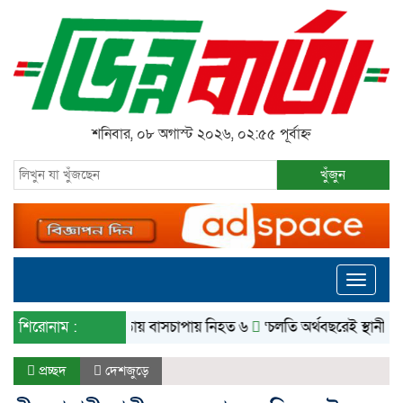
শনিবার, ০৮ অগাস্ট ২০২৬, ০২:৫৫ পূর্বাহ্ন
খুঁজুন
Toggle
navigati
শিরোনাম :
বগুড়ায় বাসচাপায় নিহত ৬
‘চলতি অর্থবছরেই স্থানীয় সরকারের
প্রচ্ছদ
দেশজুড়ে