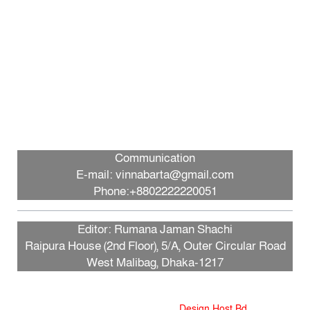
জুলাই গণঅভ্যুত্থান নতুন পথ দেখিয়েছে:
তথ্যমন্ত্রী
ফ্যাসিবাদবিরোধী আন্দোলনের জীবন্ত
দলিল জুলাই জাদুঘর: সংস্কৃতিমন্ত্রী
প্রধানমন্ত্রীকে নিয়ে পোস্ট, গাজী
সালাউদ্দীন আটক
Communication
E-mail: vinnabarta@gmail.com
Phone:+8802222220051
গণতান্ত্রিক আন্দোলনের প্রতিচ্ছবি ‘জুলাই
স্মৃতি জাদুঘর’: প্রধানমন্ত্রী
Editor: Rumana Jaman Shachi
Raipura House (2nd Floor), 5/A, Outer Circular Road
West Malibag, Dhaka-1217
পথ হারালে এই জাদুঘরে এসে পথ খুঁজে
নেবো: ড. ইউনূস
এই ওয়েবসাইটের কোনো লেখা, ছবি, ভিডিও অনুমতি ছাড়া ব্যবহার বে-আইনি,
Design and Developed by
Design Host Bd