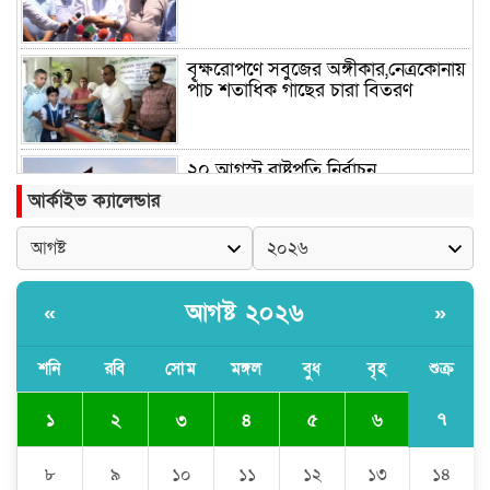
বৃক্ষরোপণে সবুজের অঙ্গীকার,নেত্রকোনায়
পাঁচ শতাধিক গাছের চারা বিতরণ
২০ আগস্ট রাষ্ট্রপতি নির্বাচন
আর্কাইভ ক্যালেন্ডার
শব্দদূষণ নিয়ন্ত্রণে কঠোর হচ্ছে সরকার
আগষ্ট ২০২৬
«
»
শনি
রবি
সোম
মঙ্গল
বুধ
বৃহ
শুক্র
নদীদূষণ রোধে প্রধানমন্ত্রীর নতুন নির্দেশ
৭
১
২
৩
৪
৫
৬
রাষ্ট্রপতি নির্বাচনের ভোটার তালিকা
৮
৯
১০
১১
১২
১৩
১৪