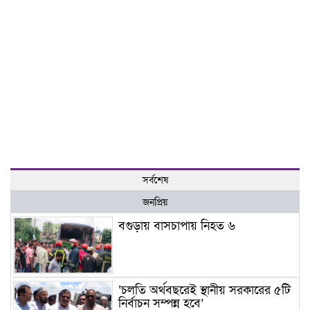
সর্বশেষ
জনপ্রিয়
বগুড়ায় বাসচাপায় নিহত ৬
‘চলতি অর্থবছরেই স্থানীয় সরকারের ৫টি
নির্বাচন সম্পন্ন হবে’