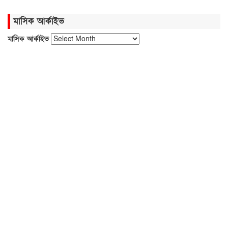
মতবিনিময়ে ডা. আনোয়ারুল হক এমপি
মাসিক আর্কাইভ
মাসিক আর্কাইভ
বিদেশিদের সামনে হেনস্তা হলাম, খুব
ব্যথিত হয়েছি: ভারপ্রাপ্ত রাষ্ট্রপতি
হামে আরও ৫ শিশুর মৃত্যু, শনাক্ত ১২৪
সবজির বাজারে আগুন, চাপে ক্রেতা
নতুন বাংলাদেশ গড়ার সুযোগ সৃষ্টি
হয়েছে: জ্বালানি প্রতিমন্ত্রী