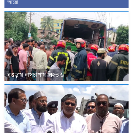
আরো
বগুড়ায় বাসচাপায় নিহত ৬