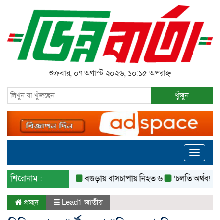
শুক্রবার, ০৭ অগাস্ট ২০২৬, ১০:১৫ অপরাহ্ন
খুঁজুন
Toggle
navigati
শিরোনাম :
বগুড়ায় বাসচাপায় নিহত ৬
‘চলতি অর্থবছরেই স্থানী
প্রচ্ছদ
Lead1
,
জাতীয়