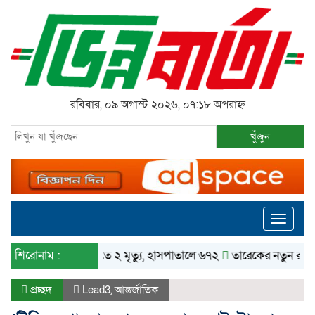
রবিবার, ০৯ অগাস্ট ২০২৬, ০৭:১৮ অপরাহ্ন
খুঁজুন
Toggle
navigati
শিরোনাম :
ডেঙ্গুতে ২ মৃত্যু, হাসপাতালে ৬৭২
তারেকের নতুন রাজনীতিতে স
প্রচ্ছদ
Lead3
,
আন্তর্জাতিক