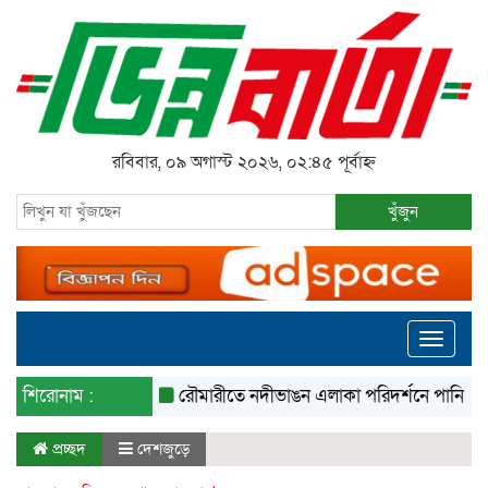
রবিবার, ০৯ অগাস্ট ২০২৬, ০২:৪৫ পূর্বাহ্ন
খুঁজুন
Toggle
navigati
শিরোনাম :
রৌমারীতে নদীভাঙন এলাকা পরিদর্শনে পানি সম্পদ প্রতি
প্রচ্ছদ
দেশজুড়ে