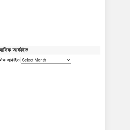
সবজির বাজারে আগুন, চাপে ক্রেতা
নতুন বাংলাদেশ গড়ার সুযোগ সৃষ্টি
হয়েছে: জ্বালানি প্রতিমন্ত্রী
মাসিক আর্কাইভ
জুলাই গণঅভ্যুত্থান নতুন পথ
সিক আর্কাইভ
দেখিয়েছে: তথ্যমন্ত্রী
ফ্যাসিবাদবিরোধী আন্দোলনের জীবন্ত
দলিল জুলাই জাদুঘর: সংস্কৃতিমন্ত্রী
প্রধানমন্ত্রীকে নিয়ে পোস্ট, গাজী
সালাউদ্দীন আটক