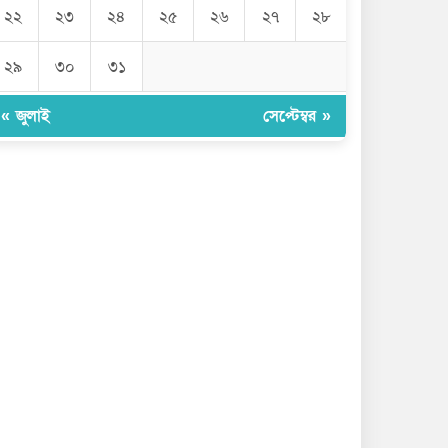
জুলাইয়ে ৪৫৮ সড়ক দুর্ঘটনা, প্রাণ গেল
২২
২৩
২৪
২৫
২৬
২৭
২৮
৪১৬
২৯
৩০
৩১
এবার পোলট্রি মাংসে মিলল
মাত্রাতিরিক্ত অ্যান্টিমাইক্রোবিয়াল
« জুলাই
সেপ্টেম্বর »
দেশের বাজারে সোনার দামে বড় লাফ
নেত্রকোনায় গণমাধ্যমের সঙ্গে
মতবিনিময়ে ডা. আনোয়ারুল হক
এমপি
বিদেশিদের সামনে হেনস্তা হলাম, খুব
ব্যথিত হয়েছি: ভারপ্রাপ্ত রাষ্ট্রপতি
হামে আরও ৫ শিশুর মৃত্যু, শনাক্ত ১২৪