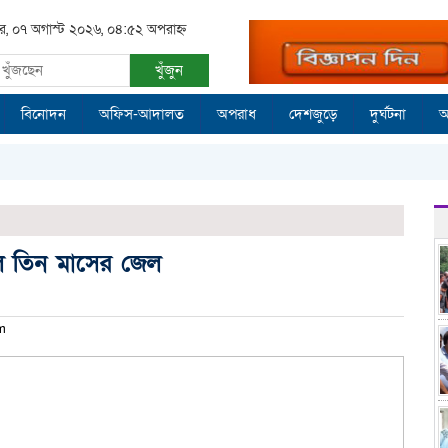
বার, ০৭ অগাস্ট ২০২৬, ০৪:৫২ অপরাহ্ন
খুঁজুন
বিনোদন
অফিস-আদালত
অপরাধ
দেশজুড়ে
দুর্ঘটনা
আ
ে তিন মাসের জেল
pm