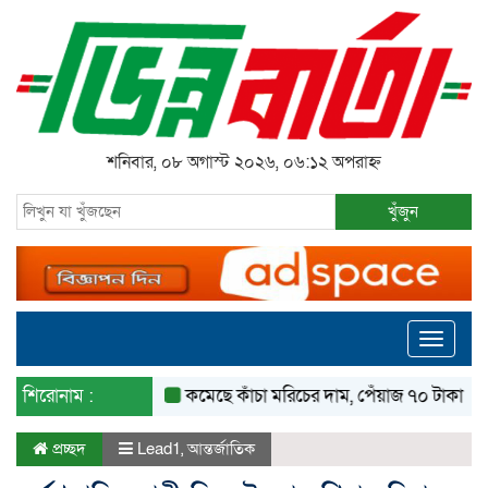
শনিবার, ০৮ অগাস্ট ২০২৬, ০৬:১২ অপরাহ্ন
খুঁজুন
Toggle
navigati
শিরোনাম :
কমেছে কাঁচা মরিচের দাম, পেঁয়াজ ৭০ টাকা কেজি
প্রচ্ছদ
Lead1
,
আন্তর্জাতিক