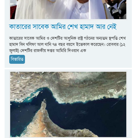
কাতারের সাবেক আমির শেখ হামাদ আর নেই
কাতারের সাবেক আমির ও দেশটির আধুনিক রাষ্ট্র গঠনের অন্যতম স্থপতি শেখ
হামাদ বিন খলিফা আল থানি ৭৪ বছর বয়সে ইন্তেকাল করেছেন। রোববার (১২
জুলাই) দেশটির রাজকীয় দপ্তর আমিরি দিওয়ান এক
বিস্তারিত