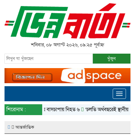
শনিবার, ০৮ অগাস্ট ২০২৬, ০৯:২৫ পূর্বাহ্ন
খুঁজুন
Toggle
navigati
শিরোনাম :
বগুড়ায় বাসচাপায় নিহত ৬
‘চলতি অর্থবছরেই স্থানীয় সরকারের ৫টি নি
আন্তর্জাতিক