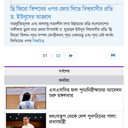
থ্রি জিরো ভিশনের ওপর জোর দিতে বিশ্ববাসীর প্রতি
ড. ইউনূসের আহ্বান
অন্তর্ভুক্তিমূলক এবং জলবায়ু-সহনশীল নগর উন্নয়নের প্রতি বাংলাদেশের
অঙ্গীকার তুলে ধরে প্রধান উপদেষ্টা ড. মুহাম্মদ ইউনূস বিশ্ববাসীর প্রতি ‘থ্রি
জিরো’ ভিশন—শূন্য সম্পদ কেন্দ্রীকরণ, শূন্য বেকারত্ব এবং শূন্য নেট কার্বন
নির্গমনের ওপর
বিস্তারিত
01
02
সর্বশেষ
জনপ্রিয়
এসএসসির ফল পুনঃনিরীক্ষণের আবেদন
শুরু মঙ্গলবার
ধ্বংসস্তূপ থেকে দেশ পুনর্গঠনের পালা:
প্রধানমন্ত্রী