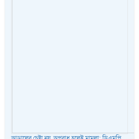
আড়ালের চেষ্টা নয়, অপরাধ হলেই মামলা: ডিএমপি