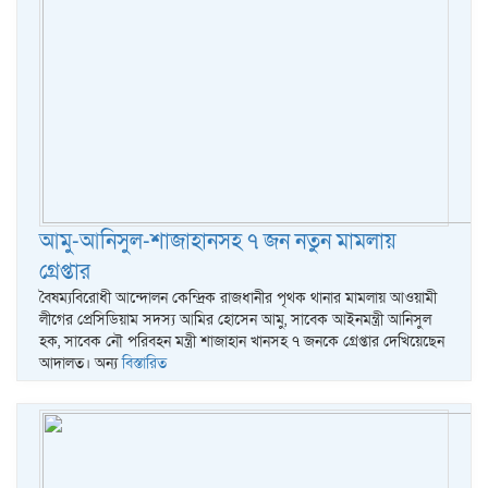
আমু-আনিসুল-শাজাহানসহ ৭ জন নতুন মামলায়
গ্রেপ্তার
বৈষম্যবিরোধী আন্দোলন কেন্দ্রিক রাজধানীর পৃথক থানার মামলায় আওয়ামী
লীগের প্রেসিডিয়াম সদস্য আমির হোসেন আমু, সাবেক আইনমন্ত্রী আনিসুল
হক, সাবেক নৌ পরিবহন মন্ত্রী শাজাহান খানসহ ৭ জনকে গ্রেপ্তার দেখিয়েছেন
আদালত। অন্য
বিস্তারিত