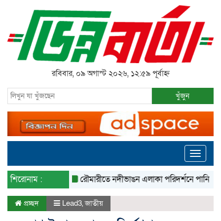
রবিবার, ০৯ অগাস্ট ২০২৬, ১২:৫৯ পূর্বাহ্ন
খুঁজুন
Toggle
navigati
শিরোনাম :
রৌমারীতে নদীভাঙন এলাকা পরিদর্শনে পানি সম্পদ প্রতি
প্রচ্ছদ
Lead3
,
জাতীয়