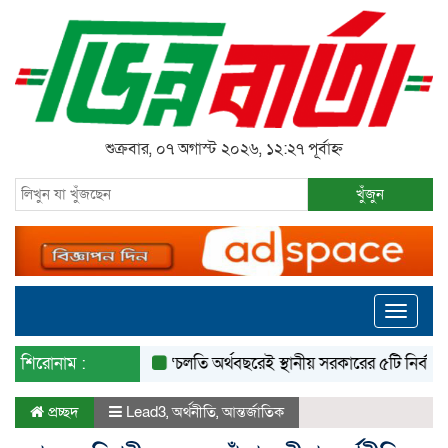
শুক্রবার, ০৭ অগাস্ট ২০২৬, ১২:২৭ পূর্বাহ্ন
খুঁজুন
Toggle
navigati
শিরোনাম :
‘চলতি অর্থবছরেই স্থানীয় সরকারের ৫টি নির্বাচন সম্পন্ন
প্রচ্ছদ
Lead3
,
অর্থনীতি
,
আন্তর্জাতিক