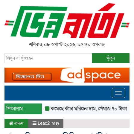
শনিবার, ০৮ অগাস্ট ২০২৬, ০৫:৫০ অপরাহ্ন
খুঁজুন
Toggle
navigati
শিরোনাম :
কমেছে কাঁচা মরিচের দাম, পেঁয়াজ ৭০ টাকা কেজি
প্রচ্ছদ
Lead2
,
স্বাস্থ্য