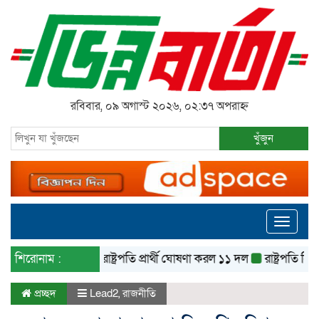
রবিবার, ০৯ অগাস্ট ২০২৬, ০২:৩৭ অপরাহ্ন
খুঁজুন
Toggle
navigati
শিরোনাম :
রাষ্ট্রপতি প্রার্থী ঘোষণা করল ১১ দল
রাষ্ট্রপতি নির্বাচন
প্রচ্ছদ
Lead2
,
রাজনীতি