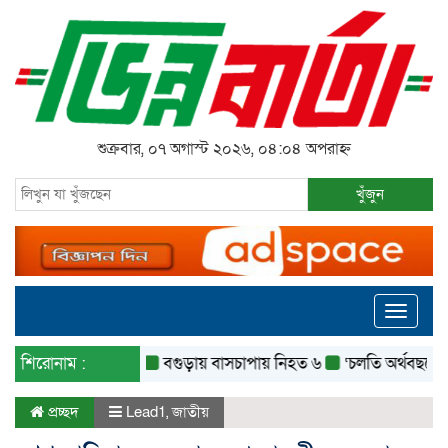
শুক্রবার, ০৭ অগাস্ট ২০২৬, ০৪:০৪ অপরাহ্ন
খুঁজুন
Toggle
navigati
শিরোনাম :
বগুড়ায় বাসচাপায় নিহত ৬
‘চলতি অর্থবছরেই স্থানীয়
প্রচ্ছদ
Lead1
,
জাতীয়