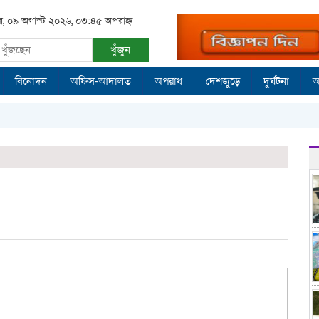
র, ০৯ অগাস্ট ২০২৬, ০৩:৪৫ অপরাহ্ন
খুঁজুন
বিনোদন
অফিস-আদালত
অপরাধ
দেশজুড়ে
দুর্ঘটনা
আ