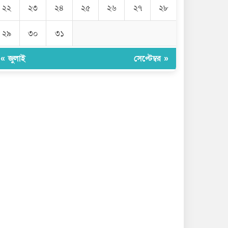
২২
২৩
২৪
২৫
২৬
২৭
২৮
২৯
৩০
৩১
« জুলাই
সেপ্টেম্বর »