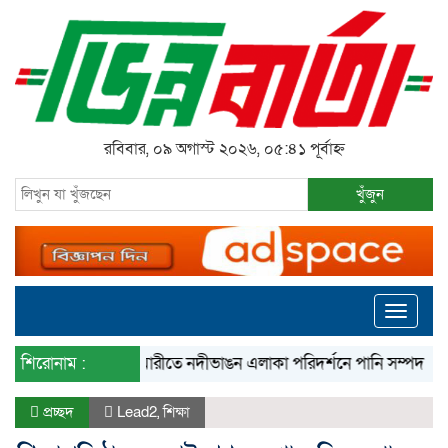
রবিবার, ০৯ অগাস্ট ২০২৬, ০৫:৪১ পূর্বাহ্ন
খুঁজুন
Toggle
navigati
শিরোনাম :
রৌমারীতে নদীভাঙন এলাকা পরিদর্শনে পানি সম্পদ প্রতিমন্ত্র
প্রচ্ছদ
Lead2
,
শিক্ষা