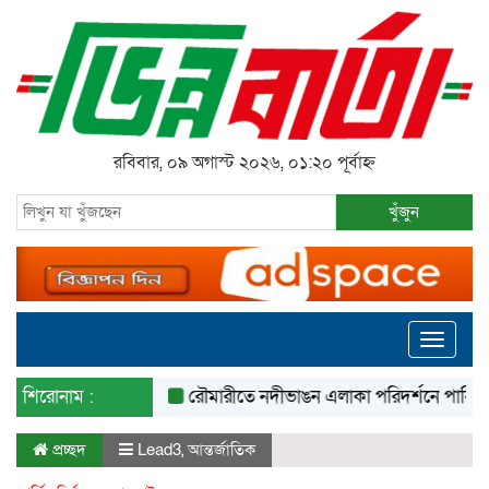
রবিবার, ০৯ অগাস্ট ২০২৬, ০১:২০ পূর্বাহ্ন
খুঁজুন
Toggle
navigati
শিরোনাম :
রৌমারীতে নদীভাঙন এলাকা পরিদর্শনে পানি সম্পদ প্র
প্রচ্ছদ
Lead3
,
আন্তর্জাতিক