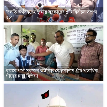
‘চলতি অর্থবছরেই স্থানীয় সরকারের ৫টি নির্বাচন সম্পন্ন
হবে’
বৃক্ষরোপণে সবুজের অঙ্গীকার,নেত্রকোনায় পাঁচ শতাধিক
গাছের চারা বিতরণ