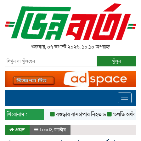
শুক্রবার, ০৭ অগাস্ট ২০২৬, ১০:১০ অপরাহ্ন
খুঁজুন
Toggle
navigati
শিরোনাম :
বগুড়ায় বাসচাপায় নিহত ৬
‘চলতি অর্থবছরেই স্থান
প্রচ্ছদ
Lead2
,
জাতীয়