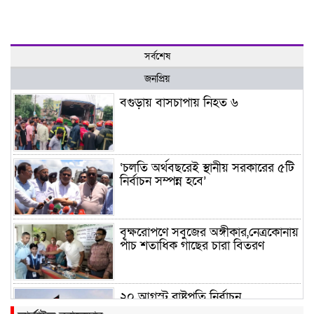
সর্বশেষ
জনপ্রিয়
বগুড়ায় বাসচাপায় নিহত ৬
‘চলতি অর্থবছরেই স্থানীয় সরকারের ৫টি
নির্বাচন সম্পন্ন হবে’
বৃক্ষরোপণে সবুজের অঙ্গীকার,নেত্রকোনায়
পাঁচ শতাধিক গাছের চারা বিতরণ
২০ আগস্ট রাষ্ট্রপতি নির্বাচন