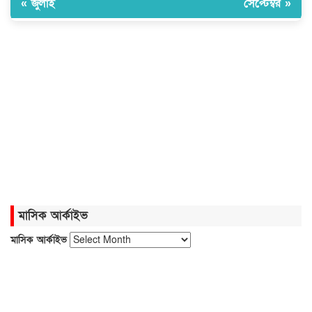
« জুলাই
সেপ্টেম্বর »
৪১৬
এবার পোলট্রি মাংসে মিলল মাত্রাতিরিক্ত
অ্যান্টিমাইক্রোবিয়াল
দেশের বাজারে সোনার দামে বড় লাফ
নেত্রকোনায় গণমাধ্যমের সঙ্গে
মতবিনিময়ে ডা. আনোয়ারুল হক এমপি
মাসিক আর্কাইভ
মাসিক আর্কাইভ
বিদেশিদের সামনে হেনস্তা হলাম, খুব
ব্যথিত হয়েছি: ভারপ্রাপ্ত রাষ্ট্রপতি