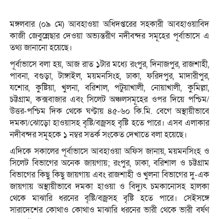
মঙ্গলবার (০৯ মে) আবহাওয়া অধিদপ্তরের সহকারী আবহাওয়াবিদ
কাজী জেবুন্নেছার দেওয়া অভ্যন্তরীণ নদীবন্দর সমূহের পূর্বাভাসে এ
তথ্য জানানো হয়েছে।
পূর্বাভাসে বলা হয়, আজ রাত ১টার মধ্যে রংপুর, দিনাজপুর, রাজশাহী,
পাবনা, বগুড়া, টাঙ্গাইল, ময়মনসিংহ, ঢাকা, ফরিদপুর, মাদারীপুর,
যশোর, কুষ্টিয়া, খুলনা, বরিশাল, পটুয়াখালী, নোয়াখালী, কুমিল্লা,
চট্টগ্রাম, কক্সবাজার এবং সিলেট অঞ্চলসমূহের ওপর দিয়ে পশ্চিম/
উত্তর-পশ্চিম দিক থেকে ঘণ্টায় ৪৫-৬০ কি.মি. বেগে অস্থায়ীভাবে
দমকা/ঝোড়ো হাওয়াসহ বৃষ্টি/বজ্রসহ বৃষ্টি হতে পারে। এসব এলাকার
নদীবন্দর সমূহকে ১ নম্বর সতর্ক সংকেত দেখাতে বলা হয়েছে।
এদিকে সকালের পূর্বাভাসে আবহাওয়া অফিস জানায়, ময়মনসিংহ ও
সিলেট বিভাগের অনেক জায়গায়; রংপুর, ঢাকা, বরিশাল ও চট্টগ্রাম
বিভাগের কিছু কিছু জায়গায় এবং রাজশাহী ও খুলনা বিভাগের দু-এক
জায়গায় অস্থায়ীভাবে দমকা হাওয়া ও বিদ্যুৎ চমকানোসহ হালকা
থেকে মাঝারি ধরনের বৃষ্টি/বজ্রসহ বৃষ্টি হতে পারে। সেইসঙ্গে
সারাদেশের কোথাও কোথাও মাঝারি ধরনের ভারী থেকে ভারী বর্ষণ