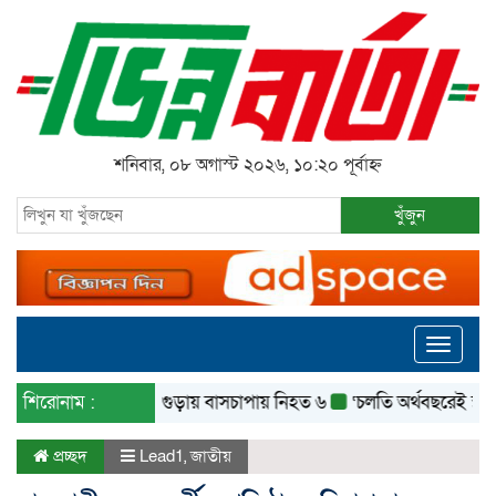
শনিবার, ০৮ অগাস্ট ২০২৬, ১০:২০ পূর্বাহ্ন
খুঁজুন
Toggle
navigati
শিরোনাম :
বগুড়ায় বাসচাপায় নিহত ৬
‘চলতি অর্থবছরেই স্থানীয় সরকা
প্রচ্ছদ
Lead1
,
জাতীয়