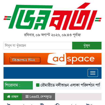
রবিবার, ০৯ অগাস্ট ২০২৬, ০৯:৪৩ পূর্বাহ্ন
খুঁজুন
Toggle
navigati
শিরোনাম :
রৌমারীতে নদীভাঙন এলাকা পরিদর্শনে পানি সম্পদ প্র
প্রচ্ছদ
Lead3
,
দেশজুড়ে