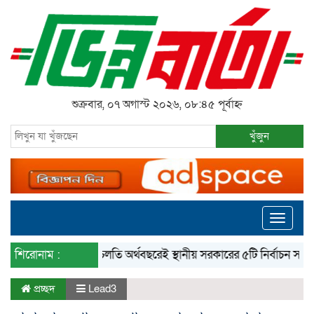
শুক্রবার, ০৭ অগাস্ট ২০২৬, ০৮:৪৫ পূর্বাহ্ন
খুঁজুন
Toggle
navigati
শিরোনাম :
‘চলতি অর্থবছরেই স্থানীয় সরকারের ৫টি নির্বাচন সম্পন্ন হবে’
প্রচ্ছদ
Lead3