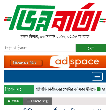
বৃহস্পতিবার, ০৬ অগাস্ট ২০২৬, ০১:২৫ অপরাহ্ন
খুঁজুন
Toggle
navigati
শিরোনাম :
রাষ্ট্রপতি নির্বাচনের ভোটার তালিকা ইসিতে
২৪ ঘণ্টায় ৫
প্রচ্ছদ
Lead2
,
স্বাস্থ্য