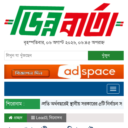
বৃহস্পতিবার, ০৬ অগাস্ট ২০২৬, ০৬:৪৫ অপরাহ্ন
খুঁজুন
Toggle
navigati
শিরোনাম :
‘চলতি অর্থবছরেই স্থানীয় সরকারের ৫টি নির্বাচন সম্পন্ন হবে’
প্রচ্ছদ
Lead3
,
বিনোদন