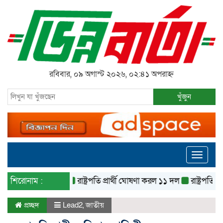
রবিবার, ০৯ অগাস্ট ২০২৬, ০২:৪১ অপরাহ্ন
খুঁজুন
Toggle
navigati
শিরোনাম :
রাষ্ট্রপতি প্রার্থী ঘোষণা করল ১১ দল
রাষ্ট্রপতি নির্বা
প্রচ্ছদ
Lead2
,
জাতীয়