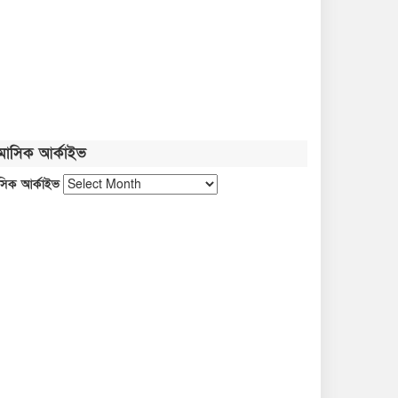
নতুন বাংলাদেশ গড়ার সুযোগ সৃষ্টি
হয়েছে: জ্বালানি প্রতিমন্ত্রী
জুলাই গণঅভ্যুত্থান নতুন পথ
দেখিয়েছে: তথ্যমন্ত্রী
মাসিক আর্কাইভ
ফ্যাসিবাদবিরোধী আন্দোলনের জীবন্ত
সিক আর্কাইভ
দলিল জুলাই জাদুঘর: সংস্কৃতিমন্ত্রী
প্রধানমন্ত্রীকে নিয়ে পোস্ট, গাজী
সালাউদ্দীন আটক
গণতান্ত্রিক আন্দোলনের প্রতিচ্ছবি
‘জুলাই স্মৃতি জাদুঘর’: প্রধানমন্ত্রী