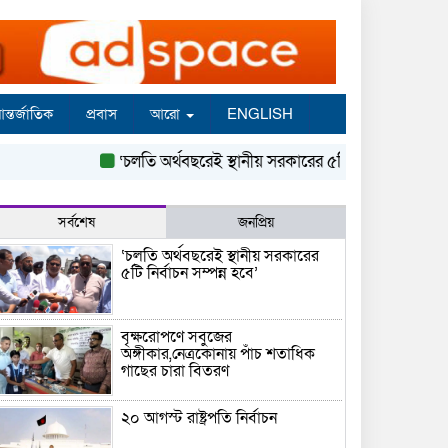
ন্তর্জাতিক
প্রবাস
আরো
ENGLISH
‘চলতি অর্থবছরেই স্থানীয় সরকারের ৫টি নির্বাচন সম্পন্ন হবে’
সর্বশেষ
জনপ্রিয়
‘চলতি অর্থবছরেই স্থানীয় সরকারের
৫টি নির্বাচন সম্পন্ন হবে’
বৃক্ষরোপণে সবুজের
অঙ্গীকার,নেত্রকোনায় পাঁচ শতাধিক
গাছের চারা বিতরণ
২০ আগস্ট রাষ্ট্রপতি নির্বাচন