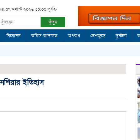
বার, ০৭ অগাস্ট ২০২৬, ১০:০০ পূর্বাহ্ন
খুঁজুন
বিনোদন
অফিস-আদালত
অপরাধ
দেশজুড়ে
দুর্ঘটনা
আ
োনেশিয়ার ইতিহাস