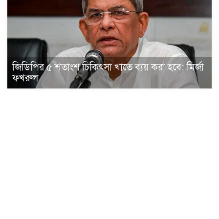
জিডিপির ৫ শতাংশ চিকিৎসা খাতে ব্যয় করা হবে: মির্জা
ফখরুল