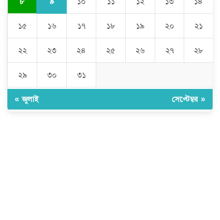
৯
৮
১০
১১
১২
১৩
১৪
১৫
১৬
১৭
১৮
১৯
২০
২১
২২
২৩
২৪
২৫
২৬
২৭
২৮
২৯
৩০
৩১
« জুলাই
সেপ্টেম্বর »