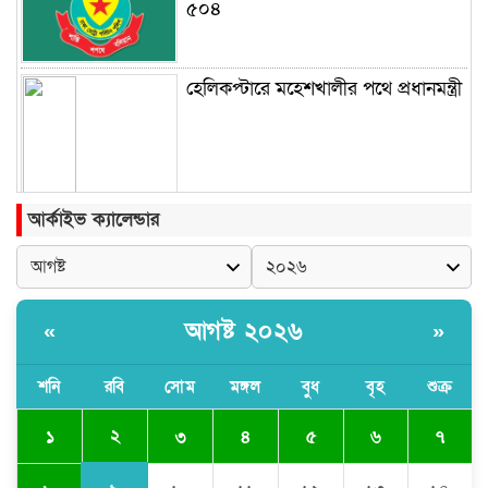
৫০৪
হেলিকপ্টারে মহেশখালীর পথে প্রধানমন্ত্রী
আর্কাইভ ক্যালেন্ডার
আগষ্ট ২০২৬
«
»
শনি
রবি
সোম
মঙ্গল
বুধ
বৃহ
শুক্র
২
১
৩
৪
৫
৬
৭