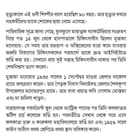
মৃত্যুকালে এই গুণী শিল্পীর বয়স হয়েছিল ৯০ বছর। তার মৃত্যুর খবরে
সহকর্মীদের মাঝে শোকের ছায়া নেমে এসেছে।
পারিবারিক সূত্রে জানা গেছে, ফুসফুসে মারাত্মক ব্যাকটেরিয়ার সংক্রমণ
নিয়ে গত ১৪ জুন থেকে হাসপাতালে চিকিৎসাধীন ছিলেন মুস্তাফা
মনোয়ার। সে সময় তার রক্তচাপ ও অক্সিজেনের মাত্রা কমে যাওয়ায়
জরুরি বিভাগের চিকিৎসকদের পরামর্শে তাকে দ্রুত আইসিইউতে
ভর্তি করা হয়। সেখানে প্রায় দুই সপ্তাহ চিকিৎসাধীন থাকার পর তিনি
শেষনিশ্বাস ত্যাগ করেন।
মুস্তাফা মনোয়ার ১৯৩৫ সালের ১ সেপ্টেম্বর মাগুরা জেলার নাকোল
গ্রামে জন্মগ্রহণ করেন। তার পৈতৃক নিবাস ঝিনাইদহ জেলার শৈলকূপা
উপজেলার মনোহরপুর গ্রামে। তার বাবা প্রয়াত কবি গোলাম মোস্তফা
এবং মা জমিলা খাতুন।
নারায়ণগঞ্জ গভর্নমেন্ট স্কুল থেকে ম্যাট্রিক পাসের পর তিনি কলকাতার
স্কটিশ চার্চ কলেজে ভর্তি হন। পরবর্তীতে সেখান থেকে সরে এসে
কলকাতা চারু ও কারুকলা মহাবিদ্যালয়ে ভর্তি হন এবং ১৯৫৯ সালে
ফাইন আর্টসে প্রথম শ্রেণিতে প্রথম স্থান অধিকার করেন।