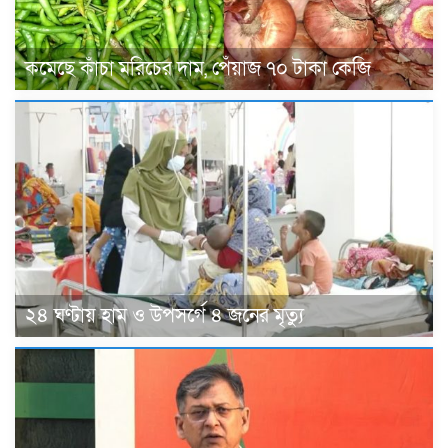
কমেছে কাঁচা মরিচের দাম, পেঁয়াজ ৭০ টাকা কেজি
২৪ ঘণ্টায় হাম ও উপসর্গে ৪ জনের মৃত্যু