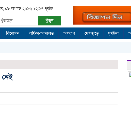
ার, ০৮ অগাস্ট ২০২৬, ১২:২৭ পূর্বাহ্ন
খুঁজুন
বিনোদন
অফিস-আদালত
অপরাধ
দেশজুড়ে
দুর্ঘটনা
আ
র নেই