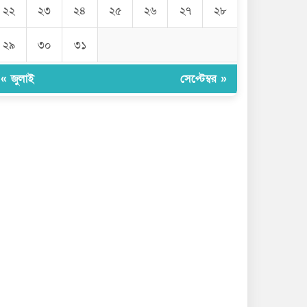
২২
২৩
২৪
২৫
২৬
২৭
২৮
২৯
৩০
৩১
« জুলাই
সেপ্টেম্বর »