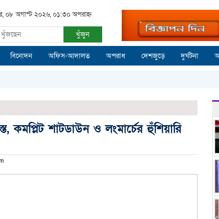
র, ০৮ অগাস্ট ২০২৬, ০১:৩০ অপরাহ্ন
খুঁজুন
বিনোদন
অফিস-আদালত
অপরাধ
দেশজুড়ে
দুর্ঘটনা
আ
স্ত, কমপ্লিট শাটডাউন ও লংমার্চের হুঁশিয়ারি
pm