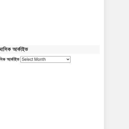
২৪ ঘণ্টায় ৫৭ মামলা, গ্রেপ্তার ৪৬৬ জন
জুলাইয়ে ৪৫৮ সড়ক দুর্ঘটনা, প্রাণ গেল
৪১৬
মাসিক আর্কাইভ
এবার পোলট্রি মাংসে মিলল
সিক আর্কাইভ
মাত্রাতিরিক্ত অ্যান্টিমাইক্রোবিয়াল
দেশের বাজারে সোনার দামে বড় লাফ
নেত্রকোনায় গণমাধ্যমের সঙ্গে
মতবিনিময়ে ডা. আনোয়ারুল হক
এমপি