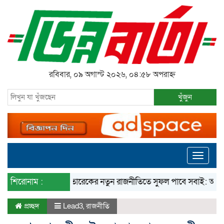
রবিবার, ০৯ অগাস্ট ২০২৬, ০৪:৫৮ অপরাহ্ন
খুঁজুন
Toggle
navigati
শিরোনাম :
তারেকের নতুন রাজনীতিতে সুফল পাবে সবাই: অর্থমন্ত্রী
প্রচ্ছদ
Lead3
,
রাজনীতি